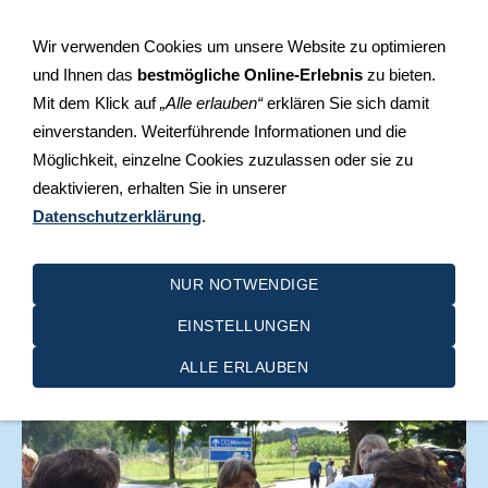
+49 (0)711 510 49 30
Rosensteinstraße 29, 70736
Wir verwenden Cookies um unsere Website zu optimieren
Fellbach-Schmiden
und Ihnen das
bestmögliche Online-Erlebnis
zu bieten.
Mit dem Klick auf
„Alle erlauben“
erklären Sie sich damit
einverstanden. Weiterführende Informationen und die
Möglichkeit, einzelne Cookies zuzulassen oder sie zu
deaktivieren, erhalten Sie in unserer
Datenschutzerklärung
.
NAVIGATION EINBLENDEN
NUR NOTWENDIGE
EINSTELLUNGEN
2021 Bad Ischl
ALLE ERLAUBEN