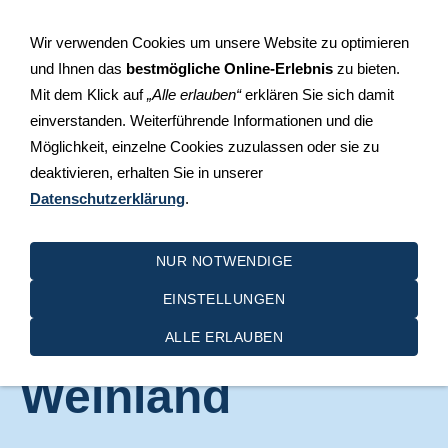
+49 (0)711 510 49 30
Rosensteinstraße 29, 70736
Wir verwenden Cookies um unsere Website zu optimieren
Fellbach-Schmiden
und Ihnen das
bestmögliche Online-Erlebnis
zu bieten.
Mit dem Klick auf
„Alle erlauben“
erklären Sie sich damit
einverstanden. Weiterführende Informationen und die
Möglichkeit, einzelne Cookies zuzulassen oder sie zu
deaktivieren, erhalten Sie in unserer
Datenschutzerklärung
.
NAVIGATION EINBLENDEN
NUR NOTWENDIGE
EINSTELLUNGEN
2021 Fränkisches
ALLE ERLAUBEN
Weinland